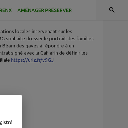
RRENX
AMÉNAGER PRÉSERVER
ions locales intervenant sur les
BG souhaite dresser le portrait des familles
s du Béarn des gaves à répondre à un
trat signé avec la Caf, afin de définir les
liale
https://urlz.fr/v9GJ
gistré