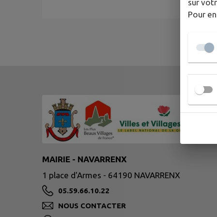
sur votr
Pour en
MAIRIE - NAVARRENX
1 place d'Armes - 64190 NAVARRENX
05.59.66.10.22
NOUS CONTACTER