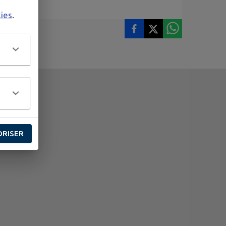
kies
.
ORISER