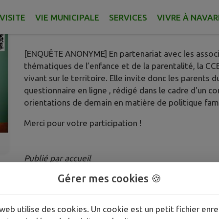
Infos Communauté de Communes (CCBG)
VISITE
VIE MUNICIPALE
SERVICES
VIVRE À NAVA
Publié le jeudi 25 juin 2026 - Navarrenx
[ENQUÊTE ANONYME] En partenariat avec les associat
thématiques de l’enfance et de la parentalité, la CC
vivant sur le territoire. Elle invite donc les parent
questionnaire en ligne , rédigé dans le cadre d'un con
orientations de demain en matière de politique fami
Merci pour votre participation !
Publié par accueil
Gérer mes cookies 🍪
PLUS D'INFORMATIONS
https://urlz.fr/v9GJ
web utilise des cookies. Un cookie est un petit fichier enre