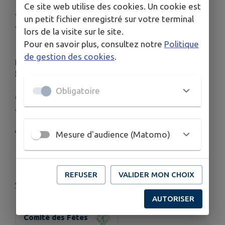
Ce site web utilise des cookies. Un cookie est
💚🤍 Les Fêtes de Navarrenx 2026 approchent ! 💚
un petit fichier enregistré sur votre terminal
🤍
lors de la visite sur le site.
Pour en savoir plus, consultez notre
Politique
🚪 Dès le 25 juin, les bénévoles du Comité des
de gestion des cookies
.
fêtes passeront chez vous pour la grande quête
🐷.
Obligatoire
💰 Chaque don contribue à faire vivre nos fêtes et
à faire vibrer Navarrenx tout l’été !
🙏 Merci pour votre accueil et votre générosité.
Mesure d'audience (Matomo)
📅 Et
rendez-vous du 7 au 10 août 2026 pour un
REFUSER
VALIDER MON CHOIX
week-end de folie
🎶🍻🥳
AUTORISER
Comité des Fêtes