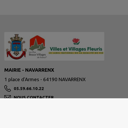
MAIRIE - NAVARRENX
1 place d'Armes - 64190 NAVARRENX
05.59.66.10.22
NOUS CONTACTER
M'Y RENDRE
www.ville-navarrenx.fr