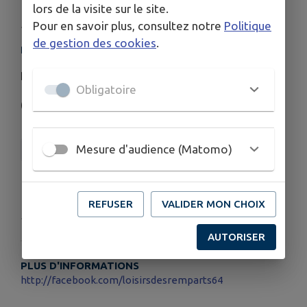
FLYER.2026-2027
lors de la visite sur le site.
Publié le lundi 06 juillet 2026 - Loisirs des Remparts
Pour en savoir plus, consultez notre
Politique
de gestion des cookies
.
Loisirs des Remparts
Pré-inscriptions possibles au 06 89 27 34 91
Obligatoire
(Nathalie)
Mesure d'audience (Matomo)
Loisirs des Remparts
Télécharger la pièce jointe
REFUSER
VALIDER MON CHOIX
Publié par Loisirs des Remparts
AUTORISER
PLUS D'INFORMATIONS
http://facebook.com/loisirsdesremparts64