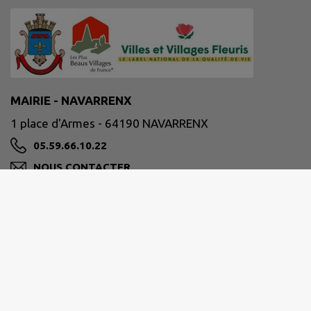
MAIRIE - NAVARRENX
1 place d'Armes - 64190 NAVARRENX
05.59.66.10.22
NOUS CONTACTER
M'Y RENDRE
www.ville-navarrenx.fr
Site réalisé par
IntraMuros SAS
|
Mentions légales
|
CGU
|
Politique de confidentialité