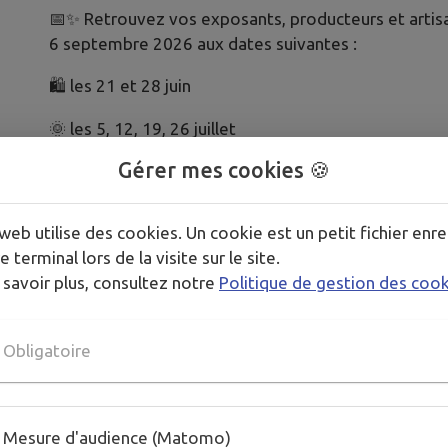
📅✨ Retrouvez vos exposants, producteurs et artisa
6 septembre 2026 aux dates suivantes :
🛍️ les 21 et 28 juin
🌞 les 5, 12, 19, 26 juillet
Gérer mes cookies 🍪
🛍️ les 2,9, 16, 23, 30 août
🌞 le 6 septembre
web utilise des cookies. Un cookie est un petit fichier enre
e terminal lors de la visite sur le site.
 savoir plus, consultez notre
Politique de gestion des coo
📍 Rendez-vous Place d’Armes pour profiter d’un mo
🍉 SAUF LE DIMANCHE 9 AOUT OU LE MARCHE EST 
DES FETES
Obligatoire
Mesure d'audience (Matomo)