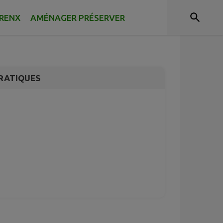
s les dimanches 🧺
RRENX
AMÉNAGER PRÉSERVER
RATIQUES