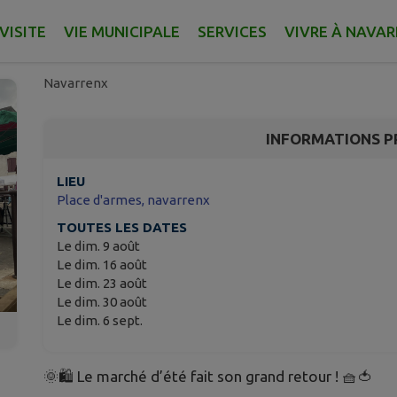
🌞🛍️ Marché d’été tou
🍅
VISITE
VIE MUNICIPALE
SERVICES
VIVRE À NAVA
Navarrenx
INFORMATIONS P
LIEU
Place d'armes, navarrenx
TOUTES LES DATES
Le dim. 9 août
Le dim. 16 août
Le dim. 23 août
Le dim. 30 août
Le dim. 6 sept.
🌞🛍️ Le marché d’été fait son grand retour ! 🧺🍅