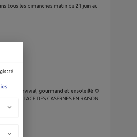
ns tous les dimanches matin du 21 juin au
gistré
kies
.
ment convivial, gourmand et ensoleillé 🌻
DEPLACE PLACE DES CASERNES EN RAISON