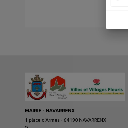
MAIRIE - NAVARRENX
1 place d'Armes - 64190 NAVARRENX