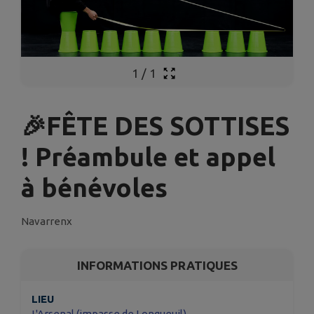
1
/
1
🎉FÊTE DES SOTTISES
! Préambule et appel
à bénévoles
Navarrenx
INFORMATIONS PRATIQUES
LIEU
L'Arsenal (impasse de Longueuil)