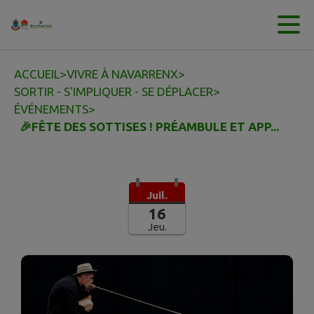
Contenu
Menu
Recherche
Pied de page
ACCUEIL
>
VIVRE À NAVARRENX
>
SORTIR - S'IMPLIQUER - SE DÉPLACER
>
ÉVÉNEMENTS
>
🎉FÊTE DES SOTTISES ! PRÉAMBULE ET APP...
Juil.
16
Jeu.