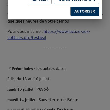
Sottises a besoin de vous !
AUTORISER
Vous tenez au festival, soutenez le ! Venez donner
quelques heures de votre temps
Pour vous inscrire :
https://www.lacaze-aux-
sottises.org/festival
---------------
🚩𝐏𝐫𝐞́𝐚𝐦𝐛𝐮𝐥𝐞𝐬 - les autres dates
21h, du 13 au 16 juillet
𝐥𝐮𝐧𝐝𝐢 𝟏𝟑 𝐣𝐮𝐢𝐥𝐥𝐞𝐭 : Puyoô
𝐦𝐚𝐫𝐝𝐢 𝟏𝟒 𝐣𝐮𝐢𝐥𝐥𝐞𝐭 : Sauveterre-de-Béarn
𝐦𝐞𝐫𝐜𝐫𝐞𝐝𝐢 𝟏𝟓 𝐣𝐮𝐢𝐥𝐥𝐞𝐭 : Sorde-l'Abbaye