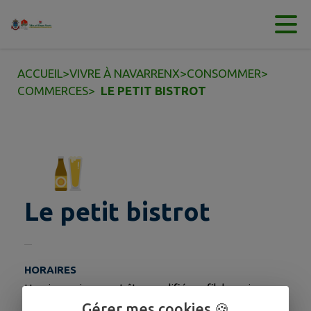
Contenu
Menu
Recherche
Pied de page
ACCUEIL
>
VIVRE À NAVARRENX
>
CONSOMMER
>
COMMERCES
>
LE PETIT BISTROT
Le petit bistrot
HORAIRES
Horaires qui peuvent être modifiés au fil des saisons
Fermé le dimanche soir et lundi toute la journée
Gérer mes cookies 🍪