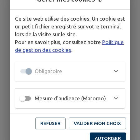
Ce site web utilise des cookies. Un cookie est
COORDONNÉES
un petit fichier enregistré sur votre terminal
4 place d’armes navarrenx 64190
lors de la visite sur le site.
05 24 35 13 18
Pour en savoir plus, consultez notre
Politique
de gestion des cookies
.
Obligatoire
Mesure d'audience (Matomo)
REFUSER
VALIDER MON CHOIX
AUTORISER