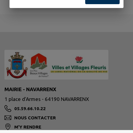
MAIRIE - NAVARRENX
1 place d'Armes - 64190 NAVARRENX
05.59.66.10.22
NOUS CONTACTER
M'Y RENDRE