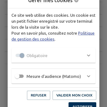
Gérer mes cookies 🍪
Mise en oeuvre
Ce site web utilise des cookies. Un cookie est
L'ABC à l'avancement
un petit fichier enregistré sur votre terminal
lors de la visite sur le site.
Sciences participatives : on a besoin de vous !
Pour en savoir plus, consultez notre
Politique
de gestion des cookies
.
L'ABC et les jeunes !
Obligatoire
L'ABC en action !
Mesure d'audience (Matomo)
REFUSER
VALIDER MON CHOIX
AUTORISER