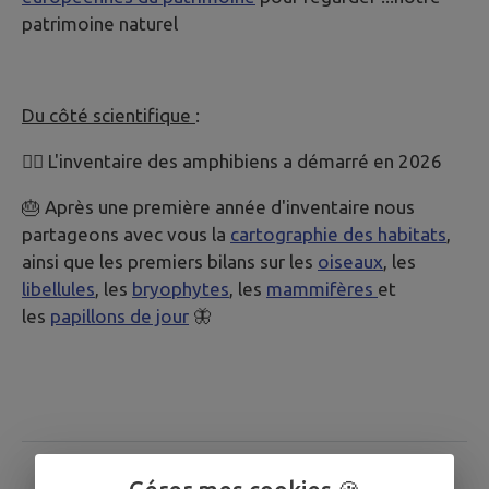
patrimoine naturel
Du côté scientifique
:
🕵️‍♀️ L'inventaire des amphibiens a démarré en 2026
🎂 Après une première année d'inventaire nous
partageons avec vous la
cartographie des habitats
,
ainsi que les premiers bilans sur les
oiseaux
, les
libellules
, les
bryophytes
, les
mammifères
et
les
papillons de jour
🦋
Pourquoi ce projet ?