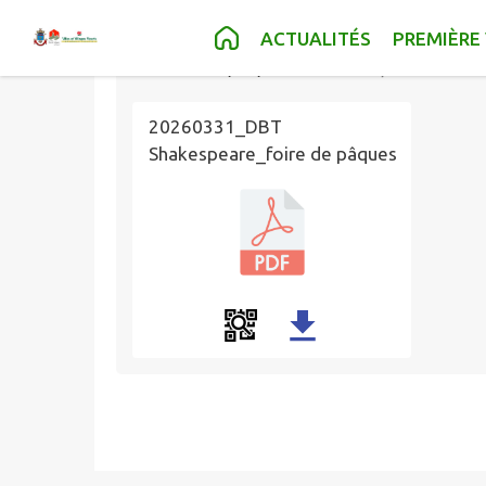
Contenu
Menu
Recherche
Pied de page
ACTUALITÉS
PREMIÈRE 
Publié le
03/07/2026 à 08:44
par
Directio
20260331_DBT
Shakespeare_foire de pâques