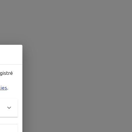
gistré
kies
.