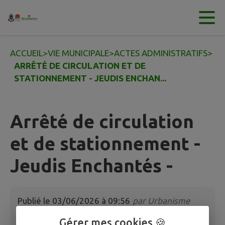
Contenu
Menu
Recherche
Pied de page
ACCUEIL
>
VIE MUNICIPALE
>
ACTES ADMINISTRATIFS
>
ARRÊTÉ DE CIRCULATION ET DE
STATIONNEMENT - JEUDIS ENCHAN...
Arrêté de circulation
et de stationnement -
Jeudis Enchantés -
Publié le
03/06/2026 à 09:56
par
Urbanisme
Gérer mes cookies 🍪