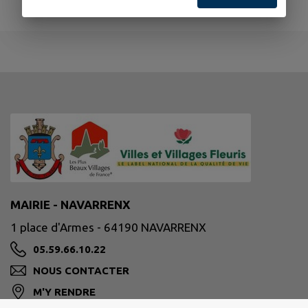
MAIRIE - NAVARRENX
1 place d'Armes - 64190 NAVARRENX
05.59.66.10.22
NOUS CONTACTER
M'Y RENDRE