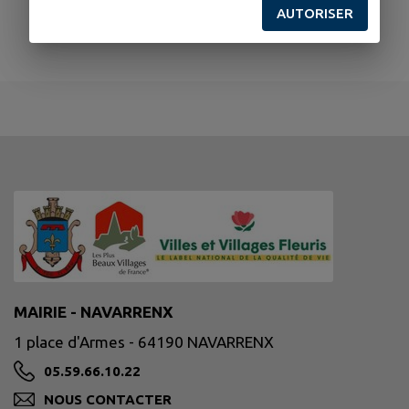
AUTORISER
MAIRIE - NAVARRENX
1 place d'Armes - 64190 NAVARRENX
05.59.66.10.22
NOUS CONTACTER