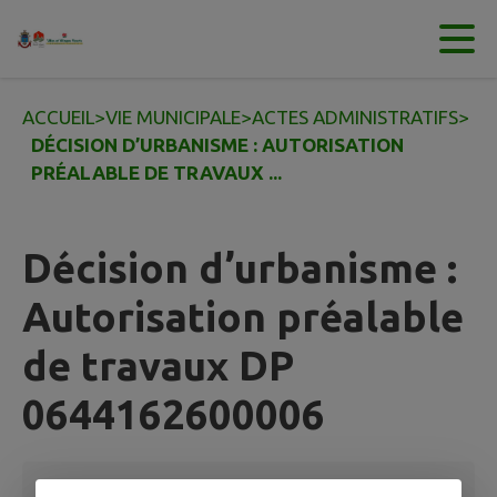
Contenu
Menu
Recherche
Pied de page
ACCUEIL
>
VIE MUNICIPALE
>
ACTES ADMINISTRATIFS
>
DÉCISION D’URBANISME : AUTORISATION
PRÉALABLE DE TRAVAUX ...
Décision d’urbanisme :
Autorisation préalable
de travaux DP
0644162600006
Publié le
03/07/2026 à 08:42
par
Urbanisme