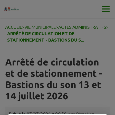
Contenu
Menu
Recherche
Pied de page
ACCUEIL
>
VIE MUNICIPALE
>
ACTES ADMINISTRATIFS
>
ARRÊTÉ DE CIRCULATION ET DE
STATIONNEMENT - BASTIONS DU S...
Arrêté de circulation
et de stationnement -
Bastions du son 13 et
14 juillet 2026
Publié le
07/07/2026 à 06:50
par
Direction