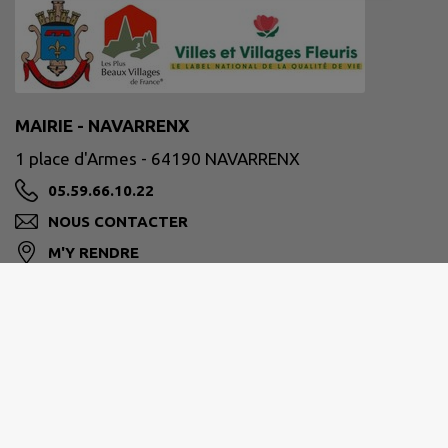
MAIRIE - NAVARRENX
1 place d'Armes - 64190 NAVARRENX
05.59.66.10.22
NOUS CONTACTER
M'Y RENDRE
www.ville-navarrenx.fr
Site réalisé par
IntraMuros SAS
|
Mentions légales
|
CGU
|
Politique de confidentialité