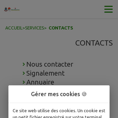
Contenu
Menu
Recherche
Pied de page
ACCUEIL
>
SERVICES
>
CONTACTS
CONTACTS
Nous contacter
Signalement
Annuaire
Gérer mes cookies 🍪
Ce site web utilise des cookies. Un cookie est
un petit fichier enregistré sur votre terminal