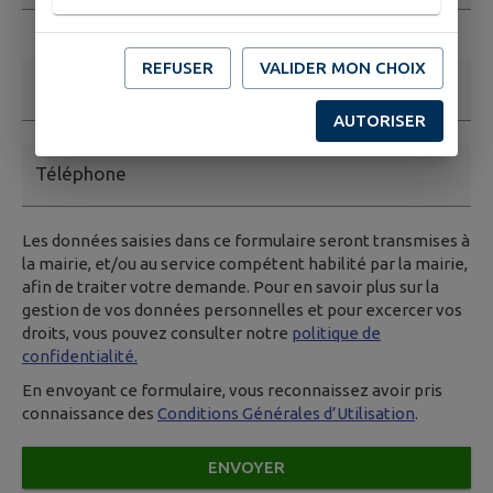
Ce champ est obligatoire. Exemple: nom@exemple.org.
REFUSER
VALIDER MON CHOIX
Nom et prénom
AUTORISER
Téléphone
Les données saisies dans ce formulaire seront transmises à
la mairie, et/ou au service compétent habilité par la mairie,
afin de traiter votre demande. Pour en savoir plus sur la
gestion de vos données personnelles et pour excercer vos
droits, vous pouvez consulter notre
politique de
confidentialité.
En envoyant ce formulaire, vous reconnaissez avoir pris
connaissance des
Conditions Générales d’Utilisation
.
ENVOYER