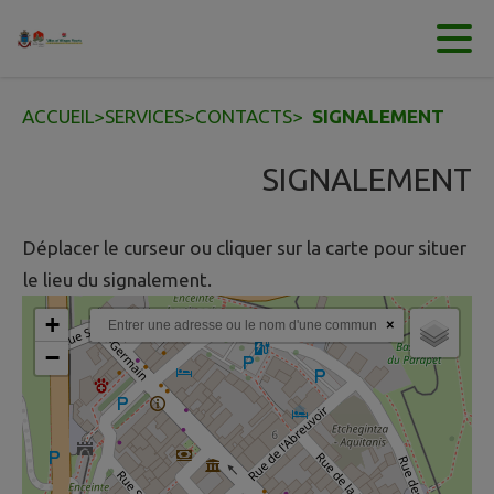
Contenu
Menu
Recherche
Pied de page
ACCUEIL
>
SERVICES
>
CONTACTS
>
SIGNALEMENT
SIGNALEMENT
Déplacer le curseur ou cliquer sur la carte pour situer
le lieu du signalement.
+
×
−