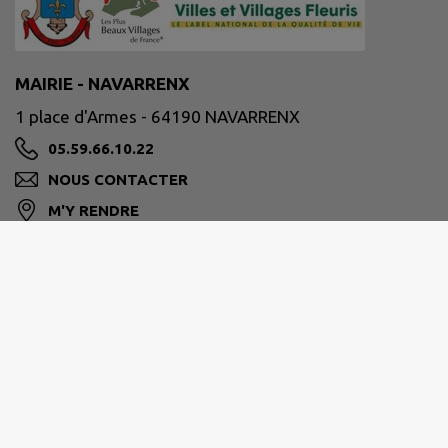
MAIRIE - NAVARRENX
1 place d'Armes - 64190 NAVARRENX
05.59.66.10.22
NOUS CONTACTER
M'Y RENDRE
www.ville-navarrenx.fr
Site réalisé par
IntraMuros SAS
|
Mentions légales
|
CGU
|
Politique de confidentialité
|
Accessibilité : partiellement conforme
|
Gérer mes cookies
|
Rechercher
|
Plan du site